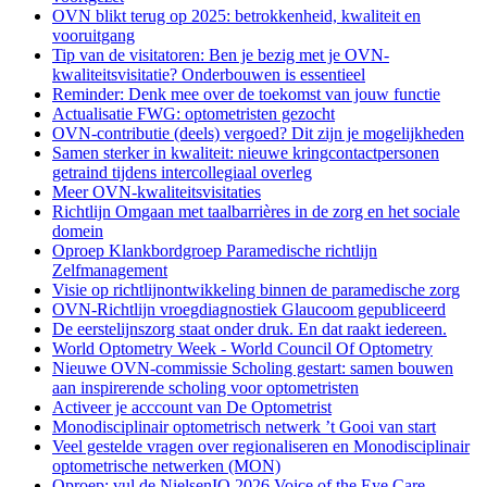
OVN blikt terug op 2025: betrokkenheid, kwaliteit en
vooruitgang
Tip van de visitatoren: Ben je bezig met je OVN-
kwaliteitsvisitatie? Onderbouwen is essentieel
Reminder: Denk mee over de toekomst van jouw functie
Actualisatie FWG: optometristen gezocht
OVN-contributie (deels) vergoed? Dit zijn je mogelijkheden
Samen sterker in kwaliteit: nieuwe kringcontactpersonen
getraind tijdens intercollegiaal overleg
Meer OVN-kwaliteitsvisitaties
Richtlijn Omgaan met taalbarrières in de zorg en het sociale
domein
Oproep Klankbordgroep Paramedische richtlijn
Zelfmanagement
Visie op richtlijnontwikkeling binnen de paramedische zorg
OVN-Richtlijn vroegdiagnostiek Glaucoom gepubliceerd
De eerstelijnszorg staat onder druk. En dat raakt iedereen.
World Optometry Week - World Council Of Optometry
Nieuwe OVN-commissie Scholing gestart: samen bouwen
aan inspirerende scholing voor optometristen
Activeer je acccount van De Optometrist
Monodisciplinair optometrisch netwerk ’t Gooi van start
Veel gestelde vragen over regionaliseren en Monodisciplinair
optometrische netwerken (MON)
Oproep: vul de NielsenIQ 2026 Voice of the Eye Care