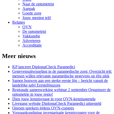
Naar de optometrist
Aanpak
Goede zorg
Jouw mening telt!
Relaties
OVN
De optometrist
Vakkundig
Adverteren
Accreditatie
Meer nieuws
KP lanceert DiplomaCheck Paramedici
Gegevensuitwisseling in de paramedische zorg: Overzicht telt:
mensen willen relevante paramedische gegevens op één plek
Samen bouwen aan een sterke eerste lijn – bericht vanuit de
landelijke tafel Eerstelijnszorg
Regionale samenwerking webinar 2 september Organiseer de
optometrie in jouw regio!
Dien jouw kennisvraag in voor OVN-kennisagenda
Livegang website DiplomaCheck Paramedici uitgesteld
Oproep sprekers tijdens OVN-congres
Vooraankondiging inventarisatie kennisvragen voor de