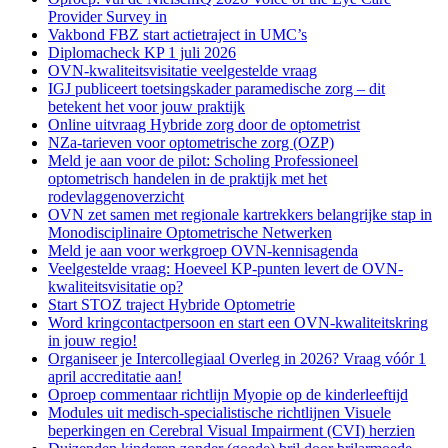
Provider Survey in
Vakbond FBZ start actietraject in UMC’s
Diplomacheck KP 1 juli 2026
OVN-kwaliteitsvisitatie veelgestelde vraag
IGJ publiceert toetsingskader paramedische zorg – dit
betekent het voor jouw praktijk
Online uitvraag Hybride zorg door de optometrist
NZa-tarieven voor optometrische zorg (OZP)
Meld je aan voor de pilot: Scholing Professioneel
optometrisch handelen in de praktijk met het
rodevlaggenoverzicht
OVN zet samen met regionale kartrekkers belangrijke stap in
Monodisciplinaire Optometrische Netwerken
Meld je aan voor werkgroep OVN-kennisagenda
Veelgestelde vraag: Hoeveel KP-punten levert de OVN-
kwaliteitsvisitatie op?
Start STOZ traject Hybride Optometrie
Word kringcontactpersoon en start een OVN-kwaliteitskring
in jouw regio!
Organiseer je Intercollegiaal Overleg in 2026? Vraag vóór 1
april accreditatie aan!
Oproep commentaar richtlijn Myopie op de kinderleeftijd
Modules uit medisch-specialistische richtlijnen Visuele
beperkingen en Cerebral Visual Impairment (CVI) herzien