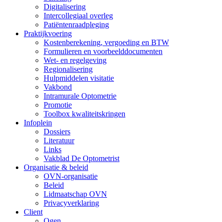
Digitalisering
Intercollegiaal overleg
Patiëntenraadpleging
Praktijkvoering
Kostenberekening, vergoeding en BTW
Formulieren en voorbeelddocumenten
Wet- en regelgeving
Regionalisering
Hulpmiddelen visitatie
Vakbond
Intramurale Optometrie
Promotie
Toolbox kwaliteitskringen
Infoplein
Dossiers
Literatuur
Links
Vakblad De Optometrist
Organisatie & beleid
OVN-organisatie
Beleid
Lidmaatschap OVN
Privacyverklaring
Client
Ogen