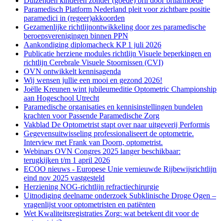
Duizenden kinderen zonder (goede) bril door brilarmoede
Paramedisch Platform Nederland pleit voor zichtbare positie
paramedici in (regeer)akkoorden
Gezamenlijke richtlijnontwikkeling door zes paramedische
beroepsverenigingen binnen PPN
Aankondiging diplomacheck KP 1 juli 2026
Publicatie herziene modules richtlijn Visuele beperkingen en
richtlijn Cerebrale Visuele Stoornissen (CVI)
OVN ontwikkelt kennisagenda
Wij wensen jullie een mooi en gezond 2026!
Joëlle Kreunen wint jubileumeditie Optometric Championship
aan Hogeschool Utrecht
Paramedische organisaties en kennisinstellingen bundelen
krachten voor Passende Paramedische Zorg
Vakblad De Optometrist stapt over naar uitgeverij Performis
Gegevensuitwisseling professionaliseert de optometrie.
Interview met Frank van Doorn, optometrist.
Webinars OVN Congres 2025 langer beschikbaar:
terugkijken t/m 1 april 2026
ECOO nieuws - Europese Unie vernieuwde Rijbewijsrichtlijn
eind nov 2025 vastgesteld
Herziening NOG-richtlijn refractiechirurgie
Uitnodiging deelname onderzoek Subklinische Droge Ogen –
vragenlijst voor optometristen en patiënten
Wet Kwaliteitsregistraties Zorg: wat betekent dit voor de