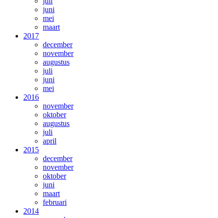
juli
juni
mei
maart
2017
december
november
augustus
juli
juni
mei
2016
november
oktober
augustus
juli
april
2015
december
november
oktober
juni
maart
februari
2014