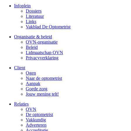
Infoplein
Dossiers
Literatuur
Links
Vakblad De Optometrist
Organisatie & beleid
OVN-organisatie
Beleid
Lidmaatschap OVN
Privacyverklaring
Client
Ogen
Naar de optometrist
Aanpak
Goede zorg
Jouw mening telt!
Relaties
OVN
De optometrist
Vakkundig
Adverteren
Accreditatie