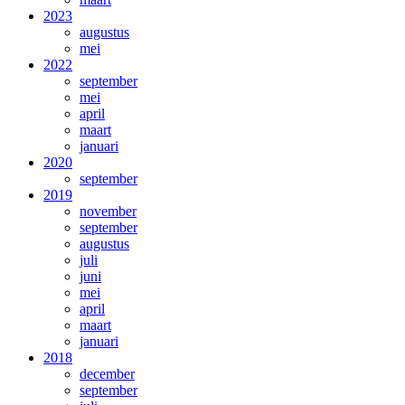
2023
augustus
mei
2022
september
mei
april
maart
januari
2020
september
2019
november
september
augustus
juli
juni
mei
april
maart
januari
2018
december
september