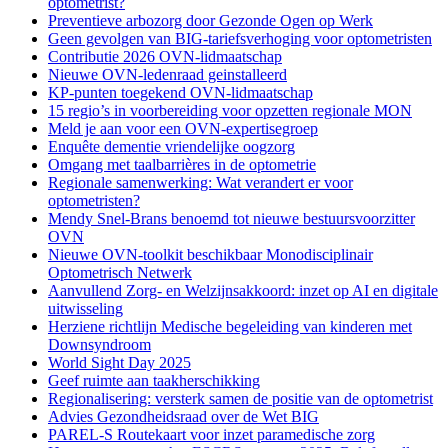
optometrist?
Preventieve arbozorg door Gezonde Ogen op Werk
Geen gevolgen van BIG-tariefsverhoging voor optometristen
Contributie 2026 OVN-lidmaatschap
Nieuwe OVN-ledenraad geinstalleerd
KP-punten toegekend OVN-lidmaatschap
15 regio’s in voorbereiding voor opzetten regionale MON
Meld je aan voor een OVN-expertisegroep
Enquête dementie vriendelijke oogzorg
Omgang met taalbarrières in de optometrie
Regionale samenwerking: Wat verandert er voor
optometristen?
Mendy Snel-Brans benoemd tot nieuwe bestuursvoorzitter
OVN
Nieuwe OVN-toolkit beschikbaar Monodisciplinair
Optometrisch Netwerk
Aanvullend Zorg- en Welzijnsakkoord: inzet op AI en digitale
uitwisseling
Herziene richtlijn Medische begeleiding van kinderen met
Downsyndroom
World Sight Day 2025
Geef ruimte aan taakherschikking
Regionalisering: versterk samen de positie van de optometrist
Advies Gezondheidsraad over de Wet BIG
PAREL-S Routekaart voor inzet paramedische zorg