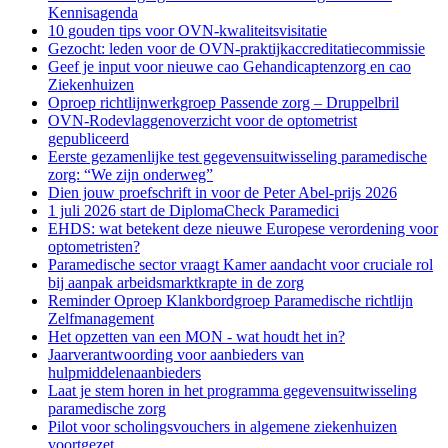
Kennisagenda
10 gouden tips voor OVN-kwaliteitsvisitatie
Gezocht: leden voor de OVN-praktijkaccreditatiecommissie
Geef je input voor nieuwe cao Gehandicaptenzorg en cao
Ziekenhuizen
Oproep richtlijnwerkgroep Passende zorg – Druppelbril
OVN-Rodevlaggenoverzicht voor de optometrist
gepubliceerd
Eerste gezamenlijke test gegevensuitwisseling paramedische
zorg: “We zijn onderweg”
Dien jouw proefschrift in voor de Peter Abel-prijs 2026
1 juli 2026 start de DiplomaCheck Paramedici
EHDS: wat betekent deze nieuwe Europese verordening voor
optometristen?
Paramedische sector vraagt Kamer aandacht voor cruciale rol
bij aanpak arbeidsmarktkrapte in de zorg
Reminder Oproep Klankbordgroep Paramedische richtlijn
Zelfmanagement
Het opzetten van een MON - wat houdt het in?
Jaarverantwoording voor aanbieders van
hulpmiddelenaanbieders
Laat je stem horen in het programma gegevensuitwisseling
paramedische zorg
Pilot voor scholingsvouchers in algemene ziekenhuizen
voortgezet