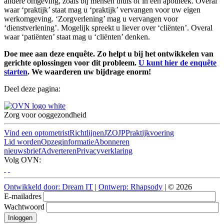
andere omgeving, zoals bij mensen thuis of in een apotheek. Overal
waar ‘praktijk’ staat mag u ‘praktijk’ vervangen voor uw eigen
werkomgeving. ‘Zorgverlening’ mag u vervangen voor
‘dienstverlening’. Mogelijk spreekt u liever over ‘cliënten’. Overal
waar ‘patiënten’ staat mag u ‘cliënten’ denken.
Doe mee aan deze enquête. Zo helpt u bij het ontwikkelen van
gerichte oplossingen voor dit probleem.
U kunt hier de enquête
starten
. We waarderen uw bijdrage enorm!
Deel deze pagina:
Zorg voor ooggezondheid
Vind een optometrist
Richtlijnen
JZOJP
Praktijkvoering
Lid worden
Opzeginformatie
Abonneren
nieuwsbrief
Adverteren
Privacyverklaring
Volg OVN:
Ontwikkeld door: Dream IT
|
Ontwerp: Rhapsody
| © 2026
E-mailadres
Wachtwoord