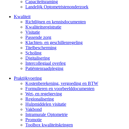
Capaciteitsraming
Landelijk Optometristenonderzoek
Kwaliteit
Richtlijnen en kennisdocumenten
Kwaliteitsregistratie
Visitatie
Passende zorg
Klachten- en geschillenregeling
Titelbescherming
Scholing
Digitalisering
Intercollegiaal overleg
Patiëntenraadpleging
Praktijkvoering
Kostenberekening, vergoeding en BTW
Formulieren en voorbeelddocumenten
Wet- en regelgeving
Regionalisering
Hulpmiddelen visitatie
Vakbond
Intramurale Optometrie
Promotie
Toolbox kwaliteitskringen