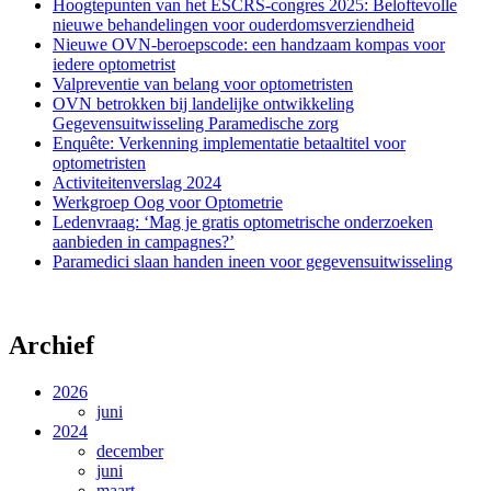
Hoogtepunten van het ESCRS-congres 2025: Beloftevolle
nieuwe behandelingen voor ouderdomsverziendheid
Nieuwe OVN-beroepscode: een handzaam kompas voor
iedere optometrist
Valpreventie van belang voor optometristen
OVN betrokken bij landelijke ontwikkeling
Gegevensuitwisseling Paramedische zorg
Enquête: Verkenning implementatie betaaltitel voor
optometristen
Activiteitenverslag 2024
Werkgroep Oog voor Optometrie
Ledenvraag: ‘Mag je gratis optometrische onderzoeken
aanbieden in campagnes?’
Paramedici slaan handen ineen voor gegevensuitwisseling
Archief
2026
juni
2024
december
juni
maart