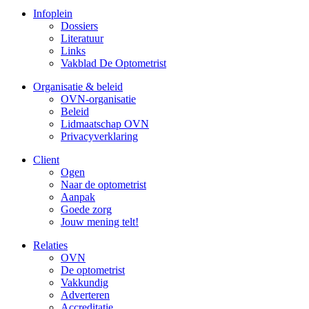
Infoplein
Dossiers
Literatuur
Links
Vakblad De Optometrist
Organisatie & beleid
OVN-organisatie
Beleid
Lidmaatschap OVN
Privacyverklaring
Client
Ogen
Naar de optometrist
Aanpak
Goede zorg
Jouw mening telt!
Relaties
OVN
De optometrist
Vakkundig
Adverteren
Accreditatie