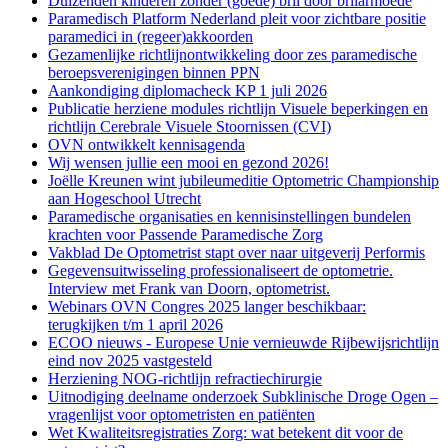
Duizenden kinderen zonder (goede) bril door brilarmoede
Paramedisch Platform Nederland pleit voor zichtbare positie
paramedici in (regeer)akkoorden
Gezamenlijke richtlijnontwikkeling door zes paramedische
beroepsverenigingen binnen PPN
Aankondiging diplomacheck KP 1 juli 2026
Publicatie herziene modules richtlijn Visuele beperkingen en
richtlijn Cerebrale Visuele Stoornissen (CVI)
OVN ontwikkelt kennisagenda
Wij wensen jullie een mooi en gezond 2026!
Joëlle Kreunen wint jubileumeditie Optometric Championship
aan Hogeschool Utrecht
Paramedische organisaties en kennisinstellingen bundelen
krachten voor Passende Paramedische Zorg
Vakblad De Optometrist stapt over naar uitgeverij Performis
Gegevensuitwisseling professionaliseert de optometrie.
Interview met Frank van Doorn, optometrist.
Webinars OVN Congres 2025 langer beschikbaar:
terugkijken t/m 1 april 2026
ECOO nieuws - Europese Unie vernieuwde Rijbewijsrichtlijn
eind nov 2025 vastgesteld
Herziening NOG-richtlijn refractiechirurgie
Uitnodiging deelname onderzoek Subklinische Droge Ogen –
vragenlijst voor optometristen en patiënten
Wet Kwaliteitsregistraties Zorg: wat betekent dit voor de