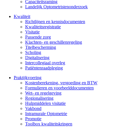
Capaciteitsraming
Landelijk Optometristenonderzoek
Kwaliteit
Richtlijnen en kennisdocumenten
Kwaliteitsregistratie
Visitatie
Passende zorg
Klachten- en geschillenregeling
Titelbescherming
Scholing
Digitalisering
Intercollegiaal overleg
Patiëntenraadpleging
Praktijkvoering
Kostenberekening, vergoeding en BTW
Formulieren en voorbeelddocumenten
Wet- en regelgeving
Regionalisering
Hulpmiddelen visitatie
Vakbond
Intramurale Optometrie
Promotie
Toolbox kwaliteitskringen