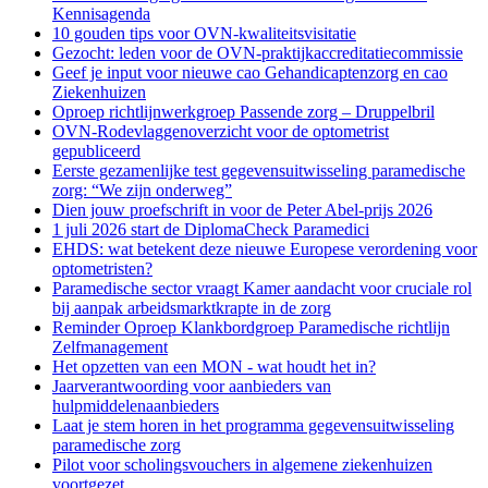
Kennisagenda
10 gouden tips voor OVN-kwaliteitsvisitatie
Gezocht: leden voor de OVN-praktijkaccreditatiecommissie
Geef je input voor nieuwe cao Gehandicaptenzorg en cao
Ziekenhuizen
Oproep richtlijnwerkgroep Passende zorg – Druppelbril
OVN-Rodevlaggenoverzicht voor de optometrist
gepubliceerd
Eerste gezamenlijke test gegevensuitwisseling paramedische
zorg: “We zijn onderweg”
Dien jouw proefschrift in voor de Peter Abel-prijs 2026
1 juli 2026 start de DiplomaCheck Paramedici
EHDS: wat betekent deze nieuwe Europese verordening voor
optometristen?
Paramedische sector vraagt Kamer aandacht voor cruciale rol
bij aanpak arbeidsmarktkrapte in de zorg
Reminder Oproep Klankbordgroep Paramedische richtlijn
Zelfmanagement
Het opzetten van een MON - wat houdt het in?
Jaarverantwoording voor aanbieders van
hulpmiddelenaanbieders
Laat je stem horen in het programma gegevensuitwisseling
paramedische zorg
Pilot voor scholingsvouchers in algemene ziekenhuizen
voortgezet