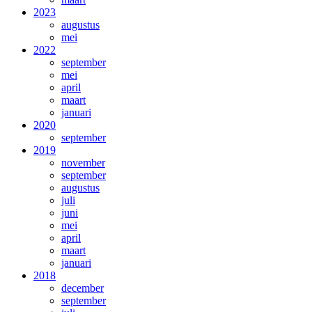
2023
augustus
mei
2022
september
mei
april
maart
januari
2020
september
2019
november
september
augustus
juli
juni
mei
april
maart
januari
2018
december
september