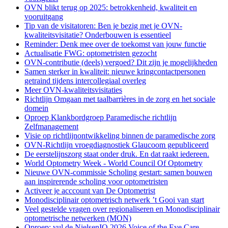
OVN blikt terug op 2025: betrokkenheid, kwaliteit en
vooruitgang
Tip van de visitatoren: Ben je bezig met je OVN-
kwaliteitsvisitatie? Onderbouwen is essentieel
Reminder: Denk mee over de toekomst van jouw functie
Actualisatie FWG: optometristen gezocht
OVN-contributie (deels) vergoed? Dit zijn je mogelijkheden
Samen sterker in kwaliteit: nieuwe kringcontactpersonen
getraind tijdens intercollegiaal overleg
Meer OVN-kwaliteitsvisitaties
Richtlijn Omgaan met taalbarrières in de zorg en het sociale
domein
Oproep Klankbordgroep Paramedische richtlijn
Zelfmanagement
Visie op richtlijnontwikkeling binnen de paramedische zorg
OVN-Richtlijn vroegdiagnostiek Glaucoom gepubliceerd
De eerstelijnszorg staat onder druk. En dat raakt iedereen.
World Optometry Week - World Council Of Optometry
Nieuwe OVN-commissie Scholing gestart: samen bouwen
aan inspirerende scholing voor optometristen
Activeer je acccount van De Optometrist
Monodisciplinair optometrisch netwerk ’t Gooi van start
Veel gestelde vragen over regionaliseren en Monodisciplinair
optometrische netwerken (MON)
Oproep: vul de NielsenIQ 2026 Voice of the Eye Care