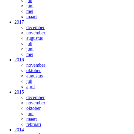
juli
juni
mei
maart
2017
december
november
augustus
juli
juni
mei
2016
november
oktober
augustus
juli
april
2015
december
november
oktober
juni
maart
februari
2014