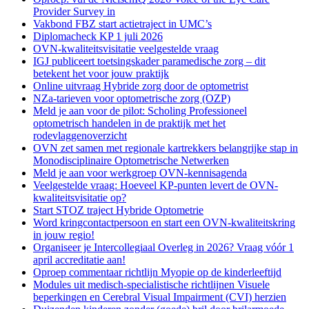
Provider Survey in
Vakbond FBZ start actietraject in UMC’s
Diplomacheck KP 1 juli 2026
OVN-kwaliteitsvisitatie veelgestelde vraag
IGJ publiceert toetsingskader paramedische zorg – dit
betekent het voor jouw praktijk
Online uitvraag Hybride zorg door de optometrist
NZa-tarieven voor optometrische zorg (OZP)
Meld je aan voor de pilot: Scholing Professioneel
optometrisch handelen in de praktijk met het
rodevlaggenoverzicht
OVN zet samen met regionale kartrekkers belangrijke stap in
Monodisciplinaire Optometrische Netwerken
Meld je aan voor werkgroep OVN-kennisagenda
Veelgestelde vraag: Hoeveel KP-punten levert de OVN-
kwaliteitsvisitatie op?
Start STOZ traject Hybride Optometrie
Word kringcontactpersoon en start een OVN-kwaliteitskring
in jouw regio!
Organiseer je Intercollegiaal Overleg in 2026? Vraag vóór 1
april accreditatie aan!
Oproep commentaar richtlijn Myopie op de kinderleeftijd
Modules uit medisch-specialistische richtlijnen Visuele
beperkingen en Cerebral Visual Impairment (CVI) herzien