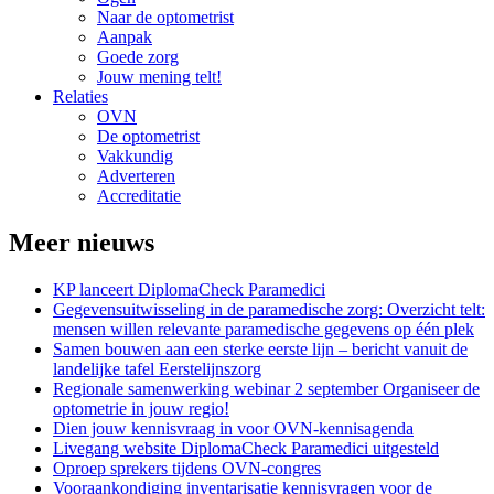
Naar de optometrist
Aanpak
Goede zorg
Jouw mening telt!
Relaties
OVN
De optometrist
Vakkundig
Adverteren
Accreditatie
Meer nieuws
KP lanceert DiplomaCheck Paramedici
Gegevensuitwisseling in de paramedische zorg: Overzicht telt:
mensen willen relevante paramedische gegevens op één plek
Samen bouwen aan een sterke eerste lijn – bericht vanuit de
landelijke tafel Eerstelijnszorg
Regionale samenwerking webinar 2 september Organiseer de
optometrie in jouw regio!
Dien jouw kennisvraag in voor OVN-kennisagenda
Livegang website DiplomaCheck Paramedici uitgesteld
Oproep sprekers tijdens OVN-congres
Vooraankondiging inventarisatie kennisvragen voor de