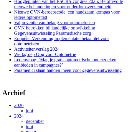
Hoogtepunten van het ESCRS-congres 2025: Beloftevolle
nieuwe behandelingen voor ouderdomsverziendheid
Nieuwe OVN-beroepscode: een handzaam kompas voor
iedere optometrist
Valpreventie van belang voor optometristen
OVN betrokken bij landelijke ontwikkeling
Gegevensuitwisseling Paramedische zorg
Enquête: Verkenning implementatie betaaltitel voor
optometristen
Activiteitenverslag 2024
Werkgroep Oog voor Optometrie
Ledenvraag: ‘Mag je gratis optometrische onderzoeken
aanbieden in campagnes?’
Paramedici slaan handen ineen voor gegevensuitwisseling
Archief
2026
juni
2024
december
juni
maart