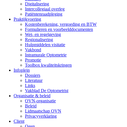
Digitalisering
Intercollegiaal overleg
Patiëntenraadpleging
Praktijkvoering
Kostenberekening, vergoeding en BTW
Formulieren en voorbeelddocumenten
Wet- en regelgeving
Regionalisering
Hulpmiddelen visitatie
Vakbond
Intramurale Optometrie
Promotie
Toolbox kwaliteitskringen
Infoplein
Dossiers
Literatuur
Links
Vakblad De Optometrist
Organisatie & beleid
OVN-organisatie
Beleid
Lidmaatschap OVN
Privacyverklaring
Client
Ogen