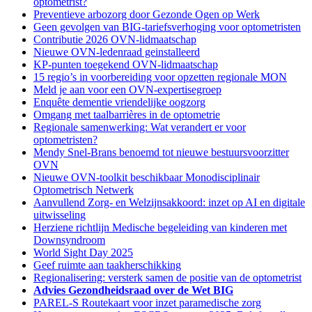
optometrist?
Preventieve arbozorg door Gezonde Ogen op Werk
Geen gevolgen van BIG-tariefsverhoging voor optometristen
Contributie 2026 OVN-lidmaatschap
Nieuwe OVN-ledenraad geinstalleerd
KP-punten toegekend OVN-lidmaatschap
15 regio’s in voorbereiding voor opzetten regionale MON
Meld je aan voor een OVN-expertisegroep
Enquête dementie vriendelijke oogzorg
Omgang met taalbarrières in de optometrie
Regionale samenwerking: Wat verandert er voor
optometristen?
Mendy Snel-Brans benoemd tot nieuwe bestuursvoorzitter
OVN
Nieuwe OVN-toolkit beschikbaar Monodisciplinair
Optometrisch Netwerk
Aanvullend Zorg- en Welzijnsakkoord: inzet op AI en digitale
uitwisseling
Herziene richtlijn Medische begeleiding van kinderen met
Downsyndroom
World Sight Day 2025
Geef ruimte aan taakherschikking
Regionalisering: versterk samen de positie van de optometrist
Advies Gezondheidsraad over de Wet BIG
PAREL-S Routekaart voor inzet paramedische zorg